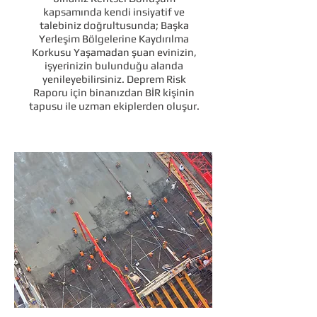
kapsamında kendi insiyatif ve
talebiniz doğrultusunda; Başka
Yerleşim Bölgelerine Kaydırılma
Korkusu Yaşamadan şuan evinizin,
işyerinizin bulunduğu alanda
yenileyebilirsiniz. Deprem Risk
Raporu için binanızdan BİR kişinin
tapusu ile uzman ekiplerden oluşur.