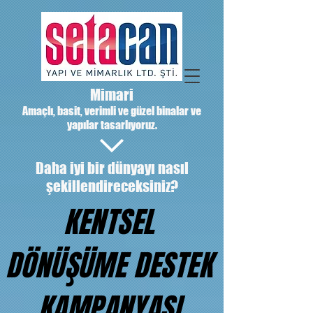
Mimari
Amaçlı, basit, verimli ve güzel binalar ve
yapılar tasarlıyoruz.
Daha iyi bir dünyayı nasıl
şekillendireceksiniz?
KENTSEL
DÖNÜŞÜME DESTEK
KAMPANYASI