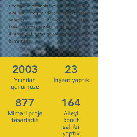
Pirestij hizmet alanları ve Eğitim Binaları, vb.
gibi 100’lerce projede başarıyla çalışmalar
yapmıştır. MÜSİAD, MMG,
İMMO, Derneklerinde üyeliği bulunan can,
iki erkek bir kız çocuğu babası olup, İngilizce
bilmektedir.
2003
23
Yılından
İnşaat yaptık
günümüze
877
164
Mimari proje
Aileyi
tasarladık
konut
sahibi
yaptık