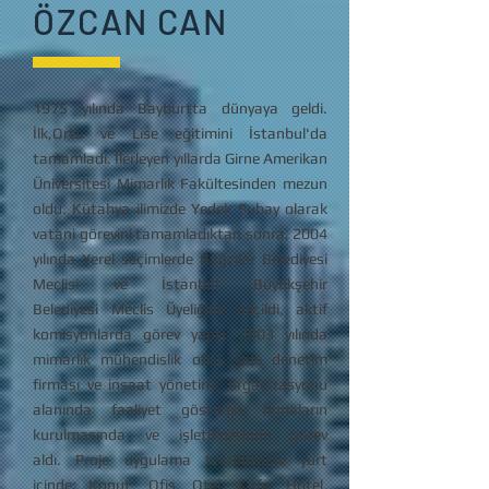
ÖZCAN CAN
1975 yılında Bayburtta dünyaya geldi.
İlk,Orta ve Lise eğitimini İstanbul'da
tamamladı. İlerleyen yıllarda Girne Amerikan
Üniversitesi Mimarlık Fakültesinden mezun
oldu. Kütahya ilimizde Yedek Subay olarak
vatani görevini tamamladıktan sonra, 2004
yılında Yerel seçimlerde Bağcılar Belediyesi
Meclisi ve İstanbul Büyükşehir
Belediyesi Meclis Üyeliğine seçildi, aktif
komisyonlarda görev yaptı. 2003 yılında
mimarlık mühendislik ofisi, yapı denetim
firması ve inşaat yönetimi, organizasyonu
alanında faaliyet gösteren firmaların
kurulmasında ve işletilmesinde görev
aldı. Proje uygulama tecrübesiyle yurt
içinde; Konut, Ofis, Otel, Kafe, Hotel,