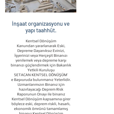
İnşaat organizasyonu ve
yapı taahhüt.
Kentsel Dönüşüm
Kanundan
yararlanarak Eski,
Depreme Dayanıksız Evinizi,
İşyerinizi veya Herçeşit Binanızı
yenilemek veya depreme karşı
binanızı güçlendirmek için Bakanlık
Yetkili Kuruluşu
SETACAN KENTSEL DÖNÜŞÜM’
e
Başvuruda
bulunmanız Yeterlidir.
Uzmanlarımızın Binanız için
hazırlayacağı
Deprem Risk
Raporunun
Onayı ile binanız
Kentsel Dönüşüm kapsamına girer
böylece eski, deprem riskli, hasarlı,
ekonomik ömrünü tamamlamış
binanız Kentsel Dönüşüm