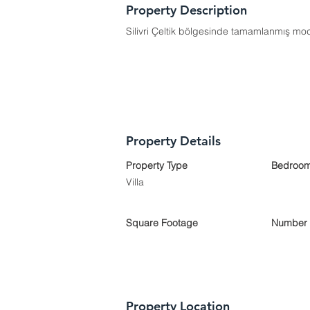
Property Description
Silivri Çeltik bölgesinde tamamlanmış mode
Property Details
Property Type
Bedroo
Villa
Square Footage
Number 
Property Location