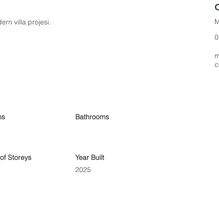
M
rn villa projesi.
0
m
ms
Bathrooms
of Storeys
Year Built
2025